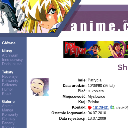
Główna
Niusy
Archiwum
Inne serwisy
Dodaj niusa
Sh
Teksty
Recenzje
Imię:
Patrycja
Konwenty
Felietony
Data urodzin:
10/08/90 (36 lat)
Humor
Płeć:
♀ kobieta
Kiosk
Miejscowość:
Mysłowice
Galerie
Kraj:
Polska
Anime
Kontakt:
16129401
shiok0
Manga
Ostatnie logowanie:
04.07.2010
Konwenty
Data rejestracji:
18.07.2009
Cosplay
Fanarty
Komiksy