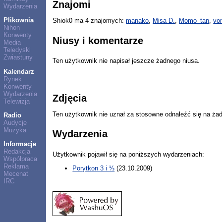
Znajomi
Wydarzenia
Plikownia
Shiok0 ma 4 znajomych:
manako
,
Misa D.
,
Momo_tan
,
vo
Nihon
Konwenty
Niusy i komentarze
Media
Teledyski
Zwiastuny
Ten użytkownik nie napisał jeszcze żadnego niusa.
Kalendarz
Rynek
Konwenty
Wydarzenia
Zdjęcia
Telewizja
Ten użytkownik nie uznał za stosowne odnaleźć się na ża
Radio
Audycje
Muzyka
Wydarzenia
Informacje
Redakcja
Użytkownik pojawił się na poniższych wydarzeniach:
Współpraca
Reklama
Porytkon 3 i ⅓
(23.10.2009)
Mecenat
IRC