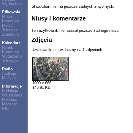
Wydarzenia
ShizuChan nie ma jeszcze żadnych znajomych.
Plikownia
Nihon
Niusy i komentarze
Konwenty
Media
Teledyski
Ten użytkownik nie napisał jeszcze żadnego niusa.
Zwiastuny
Zdjęcia
Kalendarz
Rynek
Użytkownik jest widoczny na 1 zdjęciach:
Konwenty
Wydarzenia
Telewizja
Radio
Audycje
Muzyka
1000 x 666
Informacje
143,91 KB
Redakcja
Współpraca
Reklama
Mecenat
IRC