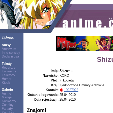
Główna
Niusy
Archiwum
Inne serwisy
Dodaj niusa
Shiz
Teksty
Recenzje
Imię:
Shizuma
Konwenty
Felietony
Nazwisko:
KOKO
Humor
Płeć:
♀ kobieta
Kiosk
Kraj:
Zjednoczone Emiraty Arabskie
Galerie
Kontakt:
19227922
Anime
Ostatnie logowanie:
25.04.2010
Manga
Data rejestracji:
25.04.2010
Konwenty
Cosplay
Fanarty
Znajomi
Komiksy