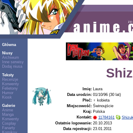
Główna
Niusy
Archiwum
Inne serwisy
Dodaj niusa
Shi
Teksty
Recenzje
Konwenty
Felietony
Imię:
Laura
Humor
Data urodzin:
01/10/96 (30 lat)
Kiosk
Płeć:
♀ kobieta
Galerie
Miejscowość:
Świnoujście
Anime
Kraj:
Polska
Manga
Kontakt:
11784161
Shizu
Konwenty
Ostatnie logowanie:
20.10.2013
Cosplay
Fanarty
Data rejestracji:
23.01.2011
Komiksy