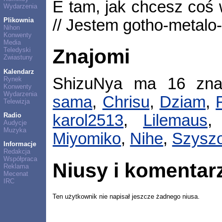
E tam, jak chcesz coś w
Wydarzenia
// Jestem gotho-metal
Plikownia
Nihon
Konwenty
Media
Znajomi
Teledyski
Zwiastuny
Kalendarz
ShizuNya ma 16 zn
Rynek
Konwenty
Wydarzenia
sama
,
Chrisu
,
Dziam
,
Telewizja
Radio
karol2513
,
Lilemaus
Audycje
Muzyka
Miyomiko
,
Nihe
,
Szysz
Informacje
Redakcja
Współpraca
Niusy i komentar
Reklama
Mecenat
IRC
Ten użytkownik nie napisał jeszcze żadnego niusa.