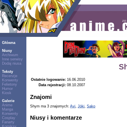
Główna
Niusy
Archiwum
Inne serwisy
Dodaj niusa
S
Teksty
Recenzje
Ostatnie logowanie:
16.06.2010
Konwenty
Felietony
Data rejestracji:
08.10.2007
Humor
Kiosk
Znajomi
Galerie
Anime
Shym ma 3 znajomych:
Avi
,
Jóki
,
Sako
Manga
Konwenty
Niusy i komentarze
Cosplay
Fanarty
Komiksy