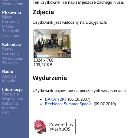
Ten użytkownik nie napisał jeszcze żadnego niusa.
Wydarzenia
Zdjęcia
Plikownia
Nihon
Konwenty
Użytkownik jest widoczny na 1 zdjęciach:
Media
Teledyski
Zwiastuny
Kalendarz
Rynek
Konwenty
Wydarzenia
1024 x 768
Telewizja
109,27 KB
Radio
Audycje
Wydarzenia
Muzyka
Informacje
Użytkownik pojawił się na poniższych wydarzeniach:
Redakcja
Współpraca
BAKA Y2K7
(06.10.2007)
Reklama
Ecchicon: 5ummer 5pecial
(09.07.2010)
Mecenat
IRC