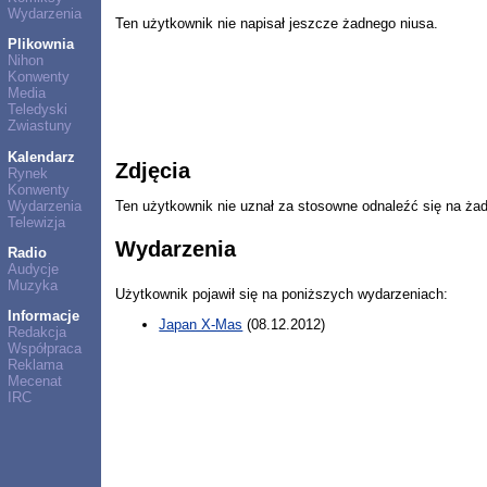
Wydarzenia
Ten użytkownik nie napisał jeszcze żadnego niusa.
Plikownia
Nihon
Konwenty
Media
Teledyski
Zwiastuny
Kalendarz
Zdjęcia
Rynek
Konwenty
Wydarzenia
Ten użytkownik nie uznał za stosowne odnaleźć się na ża
Telewizja
Wydarzenia
Radio
Audycje
Muzyka
Użytkownik pojawił się na poniższych wydarzeniach:
Informacje
Japan X-Mas
(08.12.2012)
Redakcja
Współpraca
Reklama
Mecenat
IRC