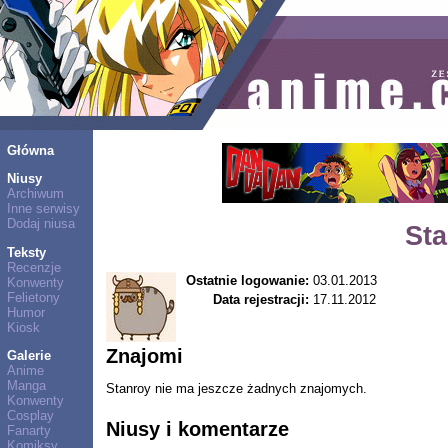
Główna
Niusy
Archiwum
Inne serwisy
Dodaj niusa
St
Teksty
Recenzje
Ostatnie logowanie:
03.01.2013
Konwenty
Felietony
Data rejestracji:
17.11.2012
Humor
Kiosk
Znajomi
Galerie
Anime
Manga
Stanroy nie ma jeszcze żadnych znajomych.
Konwenty
Cosplay
Niusy i komentarze
Fanarty
Komiksy