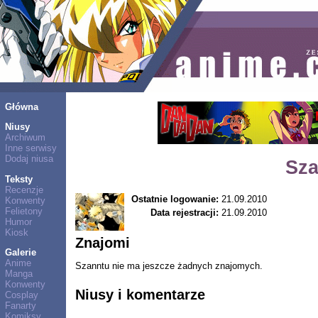
Główna
Niusy
Archiwum
Inne serwisy
Dodaj niusa
Sza
Teksty
Recenzje
Ostatnie logowanie:
21.09.2010
Konwenty
Felietony
Data rejestracji:
21.09.2010
Humor
Kiosk
Znajomi
Galerie
Anime
Szanntu nie ma jeszcze żadnych znajomych.
Manga
Konwenty
Niusy i komentarze
Cosplay
Fanarty
Komiksy