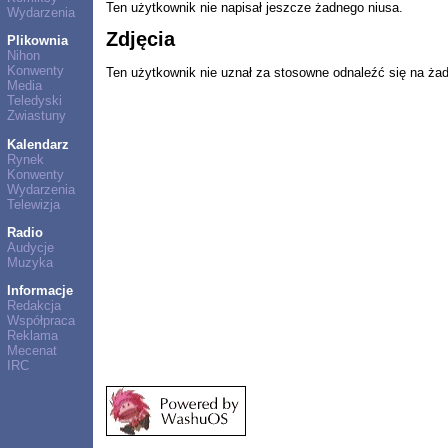
Ten użytkownik nie napisał jeszcze żadnego niusa.
Wydarzenia
Zdjęcia
Plikownia
Nihon
Konwenty
Ten użytkownik nie uznał za stosowne odnaleźć się na ża
Media
Teledyski
Zwiastuny
Kalendarz
Rynek
Konwenty
Wydarzenia
Telewizja
Radio
Audycje
Muzyka
Informacje
Redakcja
Współpraca
Reklama
Mecenat
IRC