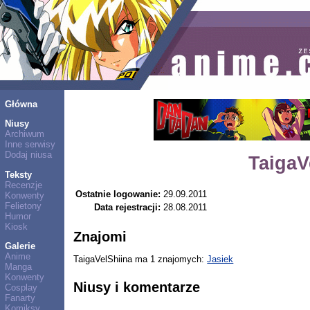
Główna
Niusy
Archiwum
Inne serwisy
Dodaj niusa
TaigaV
Teksty
Recenzje
Ostatnie logowanie:
29.09.2011
Konwenty
Felietony
Data rejestracji:
28.08.2011
Humor
Kiosk
Znajomi
Galerie
Anime
TaigaVelShiina ma 1 znajomych:
Jasiek
Manga
Konwenty
Niusy i komentarze
Cosplay
Fanarty
Komiksy