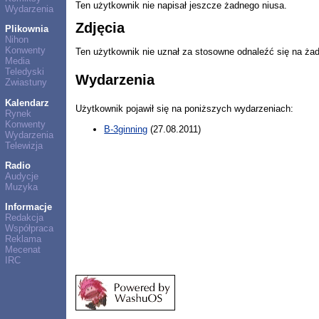
Ten użytkownik nie napisał jeszcze żadnego niusa.
Wydarzenia
Zdjęcia
Plikownia
Nihon
Konwenty
Ten użytkownik nie uznał za stosowne odnaleźć się na ża
Media
Teledyski
Wydarzenia
Zwiastuny
Kalendarz
Użytkownik pojawił się na poniższych wydarzeniach:
Rynek
Konwenty
B-3ginning
(27.08.2011)
Wydarzenia
Telewizja
Radio
Audycje
Muzyka
Informacje
Redakcja
Współpraca
Reklama
Mecenat
IRC