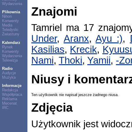
Wydarzenia
Znajomi
Plikownia
Nihon
Konwenty
Tamriel ma 17 znajom
Media
Teledyski
Zwiastuny
Under
,
Aranx
,
Ayu :)
,
Kalendarz
Kasilias
,
Krecik
,
Kyuus
Rynek
Konwenty
Wydarzenia
Nami
,
Thoki
,
Yamii
,
-Zo
Telewizja
Radio
Audycje
Niusy i komentar
Muzyka
Informacje
Redakcja
Współpraca
Ten użytkownik nie napisał jeszcze żadnego niusa.
Reklama
Zdjęcia
Mecenat
IRC
Użytkownik jest widocz