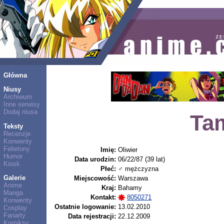
Główna
Niusy
Archiwum
Inne serwisy
Dodaj niusa
Tam
Teksty
Recenzje
Konwenty
Felietony
Imię:
Oliwier
Humor
Data urodzin:
06/22/87 (39 lat)
Kiosk
Płeć:
♂ mężczyzna
Galerie
Miejscowość:
Warszawa
Anime
Kraj:
Bahamy
Manga
Kontakt:
8050271
Konwenty
Ostatnie logowanie:
13.02.2010
Cosplay
Fanarty
Data rejestracji:
22.12.2009
Komiksy