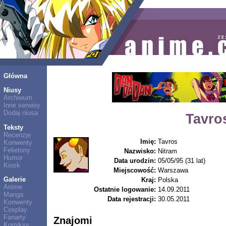
Główna
Niusy
Archiwum
Inne serwisy
Dodaj niusa
Tavro
Teksty
Recenzje
Imię:
Tavros
Konwenty
Felietony
Nazwisko:
Nitram
Humor
Data urodzin:
05/05/95 (31 lat)
Kiosk
Miejscowość:
Warszawa
Galerie
Kraj:
Polska
Anime
Ostatnie logowanie:
14.09.2011
Manga
Data rejestracji:
30.05.2011
Konwenty
Cosplay
Fanarty
Znajomi
Komiksy