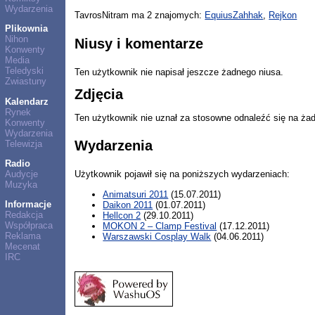
Wydarzenia
TavrosNitram ma 2 znajomych:
EquiusZahhak
,
Rejkon
Plikownia
Nihon
Niusy i komentarze
Konwenty
Media
Teledyski
Ten użytkownik nie napisał jeszcze żadnego niusa.
Zwiastuny
Zdjęcia
Kalendarz
Rynek
Ten użytkownik nie uznał za stosowne odnaleźć się na ża
Konwenty
Wydarzenia
Wydarzenia
Telewizja
Radio
Audycje
Użytkownik pojawił się na poniższych wydarzeniach:
Muzyka
Animatsuri 2011
(15.07.2011)
Informacje
Daikon 2011
(01.07.2011)
Redakcja
Hellcon 2
(29.10.2011)
Współpraca
MOKON 2 – Clamp Festival
(17.12.2011)
Reklama
Warszawski Cosplay Walk
(04.06.2011)
Mecenat
IRC