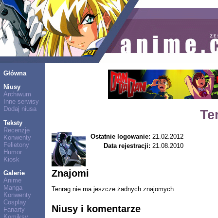
Główna
Niusy
Archiwum
Inne serwisy
Dodaj niusa
Te
Teksty
Recenzje
Ostatnie logowanie:
21.02.2012
Konwenty
Felietony
Data rejestracji:
21.08.2010
Humor
Kiosk
Znajomi
Galerie
Anime
Manga
Tenrag nie ma jeszcze żadnych znajomych.
Konwenty
Cosplay
Niusy i komentarze
Fanarty
Komiksy