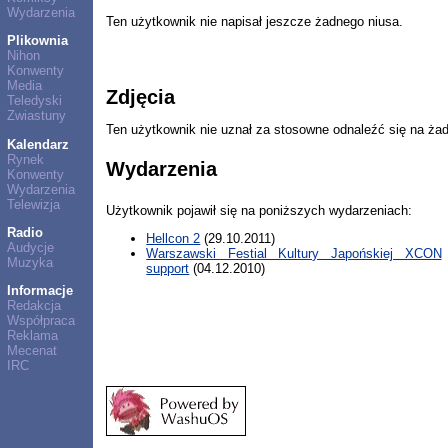
Wydarzenia
Ten użytkownik nie napisał jeszcze żadnego niusa.
Plikownia
Nihon
Konwenty
Media
Zdjęcia
Teledyski
Zwiastuny
Ten użytkownik nie uznał za stosowne odnaleźć się na ża
Kalendarz
Rynek
Wydarzenia
Konwenty
Wydarzenia
Telewizja
Użytkownik pojawił się na poniższych wydarzeniach:
Radio
Hellcon 2
(29.10.2011)
Audycje
Warszawski Festial Kultury Japońskiej XCON
Muzyka
support
(04.12.2010)
Informacje
Redakcja
Współpraca
Reklama
Mecenat
IRC