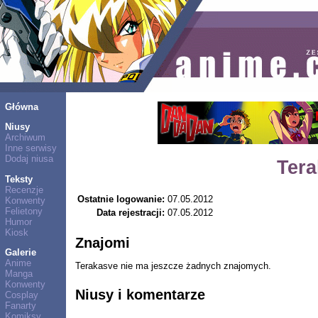
Główna
Niusy
Archiwum
Inne serwisy
Dodaj niusa
Ter
Teksty
Recenzje
Ostatnie logowanie:
07.05.2012
Konwenty
Felietony
Data rejestracji:
07.05.2012
Humor
Kiosk
Znajomi
Galerie
Anime
Terakasve nie ma jeszcze żadnych znajomych.
Manga
Konwenty
Niusy i komentarze
Cosplay
Fanarty
Komiksy