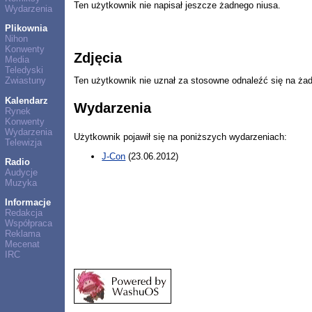
Ten użytkownik nie napisał jeszcze żadnego niusa.
Wydarzenia
Plikownia
Nihon
Konwenty
Zdjęcia
Media
Teledyski
Ten użytkownik nie uznał za stosowne odnaleźć się na ża
Zwiastuny
Kalendarz
Wydarzenia
Rynek
Konwenty
Wydarzenia
Użytkownik pojawił się na poniższych wydarzeniach:
Telewizja
J-Con
(23.06.2012)
Radio
Audycje
Muzyka
Informacje
Redakcja
Współpraca
Reklama
Mecenat
IRC