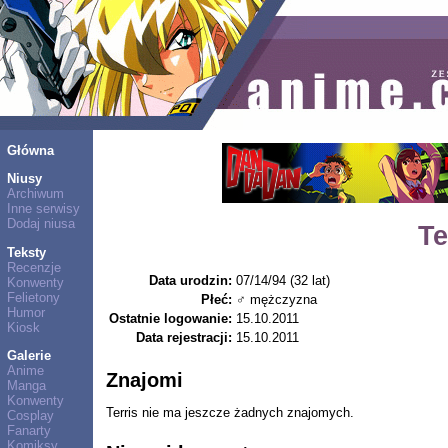
Główna
Niusy
Archiwum
Inne serwisy
Dodaj niusa
Te
Teksty
Recenzje
Data urodzin:
07/14/94 (32 lat)
Konwenty
Felietony
Płeć:
♂ mężczyzna
Humor
Ostatnie logowanie:
15.10.2011
Kiosk
Data rejestracji:
15.10.2011
Galerie
Anime
Znajomi
Manga
Konwenty
Terris nie ma jeszcze żadnych znajomych.
Cosplay
Fanarty
Komiksy