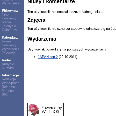
Niusy i komentarze
Wydarzenia
Plikownia
Ten użytkownik nie napisał jeszcze żadnego niusa.
Nihon
Konwenty
Zdjęcia
Media
Teledyski
Ten użytkownik nie uznał za stosowne odnaleźć się na ża
Zwiastuny
Kalendarz
Wydarzenia
Rynek
Konwenty
Wydarzenia
Użytkownik pojawił się na poniższych wydarzeniach:
Telewizja
JAPANicon 2
(22.10.2011)
Radio
Audycje
Muzyka
Informacje
Redakcja
Współpraca
Reklama
Mecenat
IRC