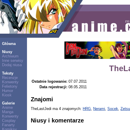
Główna
Niusy
Archiwum
Inne serwisy
Dodaj niusa
TheL
Teksty
Recenzje
Ostatnie logowanie:
07.07.2011
Konwenty
Felietony
Data rejestracji:
08.05.2011
Humor
Kiosk
Znajomi
Galerie
Anime
TheLastJedi ma 4 znajomych:
HRG
,
Nerami
,
Socek
,
Zets
Manga
Konwenty
Niusy i komentarze
Cosplay
Fanarty
Komiksy