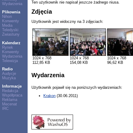
Ten użytkownik nie napisał jeszcze żadnego niusa.
Wydarzenia
Zdjęcia
Plikownia
Nihon
Konwenty
Użytkownik jest widoczny na 3 zdjęciach:
Media
Teledyski
Zwiastuny
Kalendarz
Rynek
Konwenty
Wydarzenia
1024 x 768
1024 x 768
1024 x 768
Telewizja
112,85 KB
154,08 KB
96,62 KB
Radio
Audycje
Wydarzenia
Muzyka
Informacje
Użytkownik pojawił się na poniższych wydarzeniach:
Redakcja
Współpraca
Krakon
(30.06.2011)
Reklama
Mecenat
IRC