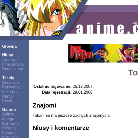
Główna
Niusy
Archiwum
Inne serwisy
Dodaj niusa
To
Teksty
Recenzje
Ostatnie logowanie:
26.12.2007
Konwenty
Felietony
Data rejestracji:
29.01.2006
Humor
Kiosk
Znajomi
Galerie
Anime
Tokan nie ma jeszcze żadnych znajomych.
Manga
Konwenty
Niusy i komentarze
Cosplay
Fanarty
Komiksy