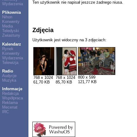
Ten użytkownik nie napisał jeszcze żadnego niusa.
Wydarzenia
Plikownia
Nihon
Konwenty
Media
Zdjęcia
Teledyski
Zwiastuny
Użytkownik jest widoczny na 3 zdjęciach:
Kalendarz
Rynek
Konwenty
Wydarzenia
Telewizja
Radio
Audycje
800 x 599
768 x 1024
768 x 1024
Muzyka
121,77 KB
61,70 KB
85,70 KB
Informacje
Redakcja
Współpraca
Reklama
Mecenat
IRC