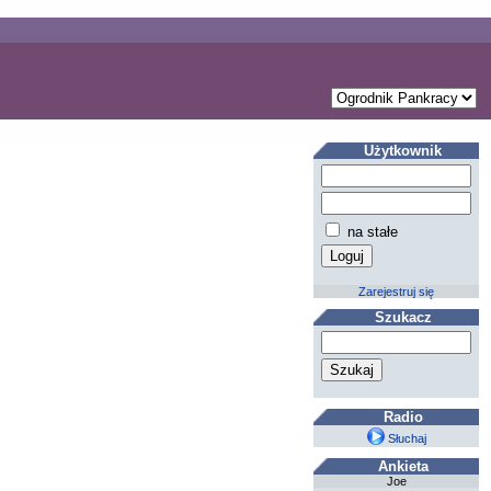
Użytkownik
na stałe
Zarejestruj się
Szukacz
Radio
Słuchaj
Ankieta
Joe