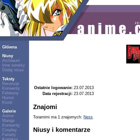
Główna
Niusy
Archiwum
Inne serwisy
Dodaj niusa
Teksty
Recenzje
Ostatnie logowanie:
23.07.2013
Konwenty
Felietony
Data rejestracji:
23.07.2013
Humor
Kiosk
Znajomi
Galerie
Anime
Toramimi ma 1 znajomych:
Ness
Manga
Konwenty
Niusy i komentarze
Cosplay
Fanarty
Komiksy