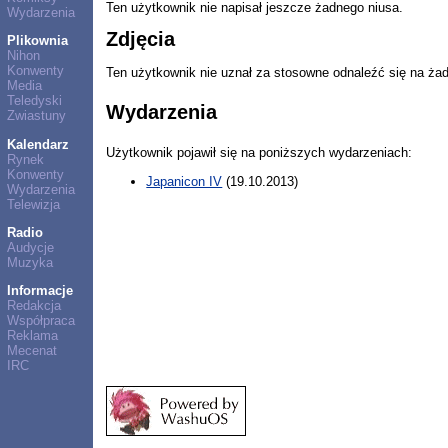
Ten użytkownik nie napisał jeszcze żadnego niusa.
Wydarzenia
Zdjęcia
Plikownia
Nihon
Konwenty
Ten użytkownik nie uznał za stosowne odnaleźć się na ża
Media
Teledyski
Wydarzenia
Zwiastuny
Kalendarz
Użytkownik pojawił się na poniższych wydarzeniach:
Rynek
Konwenty
Japanicon IV
(19.10.2013)
Wydarzenia
Telewizja
Radio
Audycje
Muzyka
Informacje
Redakcja
Współpraca
Reklama
Mecenat
IRC