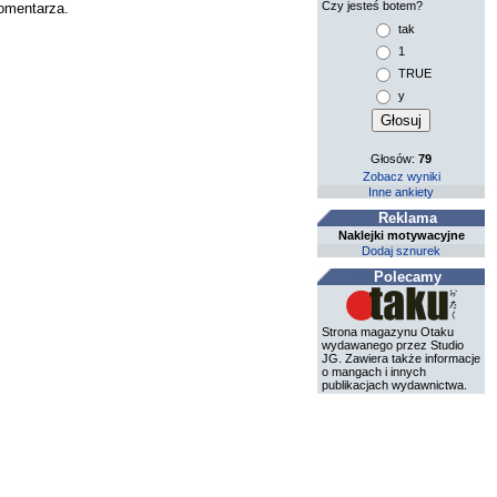
Czy jesteś botem?
komentarza.
tak
1
TRUE
y
Głosów:
79
Zobacz wyniki
Inne ankiety
Reklama
Naklejki motywacyjne
Dodaj sznurek
Polecamy
Strona magazynu Otaku
wydawanego przez Studio
JG. Zawiera także informacje
o mangach i innych
publikacjach wydawnictwa.