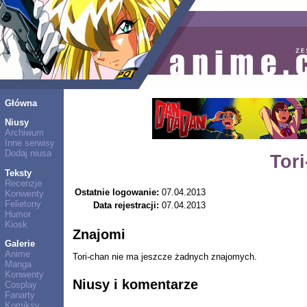
Główna
Niusy
Archiwum
Inne serwisy
Dodaj niusa
Tor
Teksty
Recenzje
Ostatnie logowanie:
07.04.2013
Konwenty
Felietony
Data rejestracji:
07.04.2013
Humor
Kiosk
Znajomi
Galerie
Anime
Tori-chan nie ma jeszcze żadnych znajomych.
Manga
Konwenty
Niusy i komentarze
Cosplay
Fanarty
Komiksy