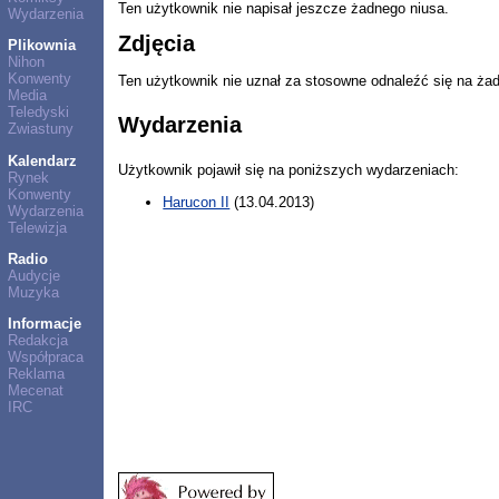
Ten użytkownik nie napisał jeszcze żadnego niusa.
Wydarzenia
Zdjęcia
Plikownia
Nihon
Konwenty
Ten użytkownik nie uznał za stosowne odnaleźć się na ża
Media
Teledyski
Wydarzenia
Zwiastuny
Kalendarz
Użytkownik pojawił się na poniższych wydarzeniach:
Rynek
Konwenty
Harucon II
(13.04.2013)
Wydarzenia
Telewizja
Radio
Audycje
Muzyka
Informacje
Redakcja
Współpraca
Reklama
Mecenat
IRC