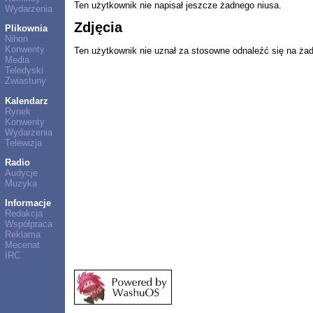
Ten użytkownik nie napisał jeszcze żadnego niusa.
Wydarzenia
Zdjęcia
Plikownia
Nihon
Konwenty
Ten użytkownik nie uznał za stosowne odnaleźć się na ża
Media
Teledyski
Zwiastuny
Kalendarz
Rynek
Konwenty
Wydarzenia
Telewizja
Radio
Audycje
Muzyka
Informacje
Redakcja
Współpraca
Reklama
Mecenat
IRC