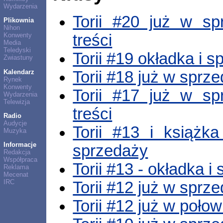
Wydarzenia
Torii #20 już w sp
Plikownia
Nihon
treści
Konwenty
Media
Teledyski
Torii #19 okładka i sp
Zwiastuny
Kalendarz
Torii #18 już w sprz
Rynek
Konwenty
Torii #17 już w sp
Wydarzenia
Telewizja
treści
Radio
Audycje
Torii #13 i książk
Muzyka
Informacje
sprzedaży
Redakcja
Współpraca
Torii #13 - okładka i 
Reklama
Mecenat
IRC
Torii #12 już w sprz
Torii #12 już w poło