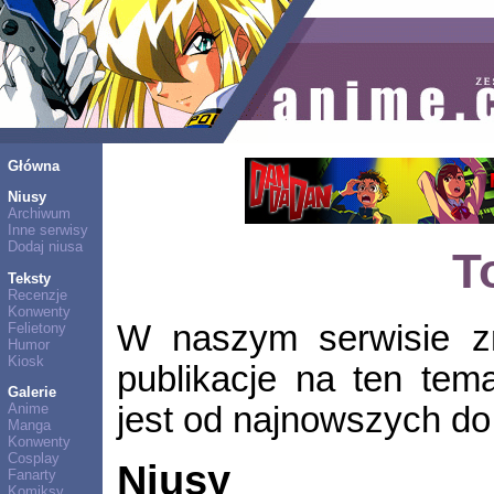
Główna
Niusy
Archiwum
Inne serwisy
Dodaj niusa
To
Teksty
Recenzje
Konwenty
W naszym serwisie zn
Felietony
Humor
Kiosk
publikacje na ten tem
Galerie
jest od najnowszych do 
Anime
Manga
Konwenty
Cosplay
Niusy
Fanarty
Komiksy