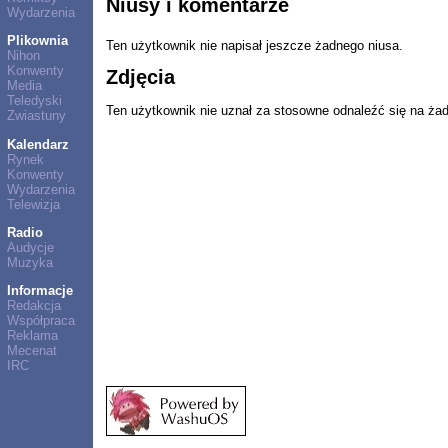
Niusy i komentarze
Wydarzenia
Plikownia
Ten użytkownik nie napisał jeszcze żadnego niusa.
Nihon
Konwenty
Zdjęcia
Media
Teledyski
Ten użytkownik nie uznał za stosowne odnaleźć się na ża
Zwiastuny
Kalendarz
Rynek
Konwenty
Wydarzenia
Telewizja
Radio
Audycje
Muzyka
Informacje
Redakcja
Współpraca
Reklama
Mecenat
IRC