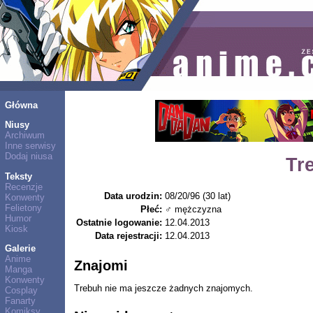
Główna
Niusy
Archiwum
Inne serwisy
Dodaj niusa
Tr
Teksty
Recenzje
Data urodzin:
08/20/96 (30 lat)
Konwenty
Felietony
Płeć:
♂ mężczyzna
Humor
Ostatnie logowanie:
12.04.2013
Kiosk
Data rejestracji:
12.04.2013
Galerie
Anime
Znajomi
Manga
Konwenty
Trebuh nie ma jeszcze żadnych znajomych.
Cosplay
Fanarty
Komiksy