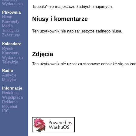
Wydarzenia
Tsubaki* nie ma jeszcze żadnych znajomych.
Plikownia
Nihon
Niusy i komentarze
Konwenty
Media
Teledyski
Ten użytkownik nie napisał jeszcze żadnego niusa.
Zwiastuny
Kalendarz
Rynek
Konwenty
Zdjęcia
Wydarzenia
Telewizja
Ten użytkownik nie uznał za stosowne odnaleźć się na ża
Radio
Audycje
Muzyka
Informacje
Redakcja
Współpraca
Reklama
Mecenat
IRC