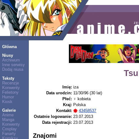
Główna
Niusy
Archiwum
Inne serwisy
Dodaj niusa
Tsu
Teksty
Recenzje
Imię:
iza
Konwenty
Felietony
Data urodzin:
11/30/96 (30 lat)
Humor
Płeć:
♀ kobieta
Kiosk
Kraj:
Polska
Galerie
Kontakt:
43458537
Anime
Ostatnie logowanie:
23.07.2013
Manga
Data rejestracji:
23.07.2013
Konwenty
Cosplay
Fanarty
Znajomi
Komiksy