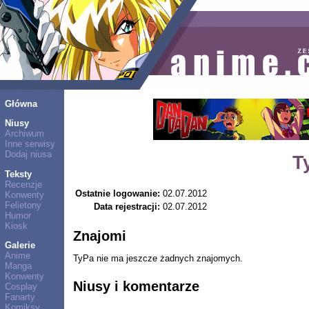
Główna
Niusy
Archiwum
Inne serwisy
Dodaj niusa
T
Teksty
Recenzje
Ostatnie logowanie:
02.07.2012
Konwenty
Felietony
Data rejestracji:
02.07.2012
Humor
Kiosk
Znajomi
Galerie
Anime
TyPa nie ma jeszcze żadnych znajomych.
Manga
Konwenty
Niusy i komentarze
Cosplay
Fanarty
Komiksy