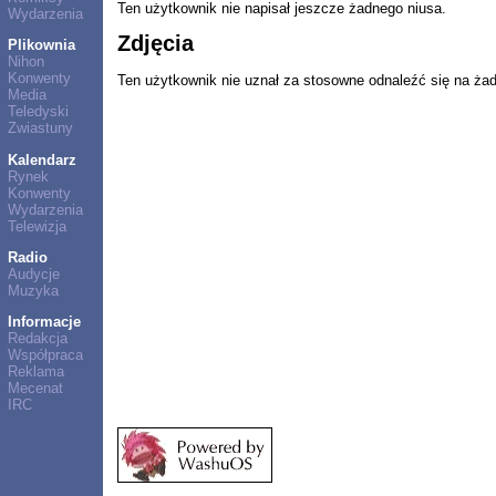
Ten użytkownik nie napisał jeszcze żadnego niusa.
Wydarzenia
Zdjęcia
Plikownia
Nihon
Konwenty
Ten użytkownik nie uznał za stosowne odnaleźć się na ża
Media
Teledyski
Zwiastuny
Kalendarz
Rynek
Konwenty
Wydarzenia
Telewizja
Radio
Audycje
Muzyka
Informacje
Redakcja
Współpraca
Reklama
Mecenat
IRC