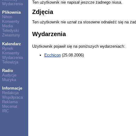
Ten użytkownik nie napisał jeszcze żadnego niusa.
Wydarzenia
Zdjęcia
Plikownia
Nihon
Konwenty
Ten użytkownik nie uznał za stosowne odnaleźć się na ża
Media
Teledyski
Wydarzenia
Zwiastuny
Kalendarz
Użytkownik pojawił się na poniższych wydarzeniach:
Rynek
Konwenty
Ecchicon
(25.08.2006)
Wydarzenia
Telewizja
Radio
Audycje
Muzyka
Informacje
Redakcja
Współpraca
Reklama
Mecenat
IRC