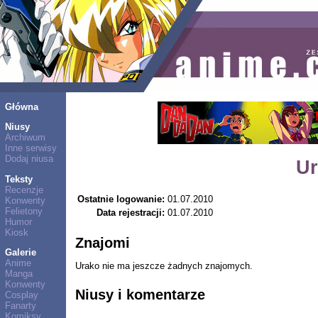
Główna
Niusy
Archiwum
Inne serwisy
Dodaj niusa
Ur
Teksty
Recenzje
Ostatnie logowanie:
01.07.2010
Konwenty
Felietony
Data rejestracji:
01.07.2010
Humor
Kiosk
Znajomi
Galerie
Anime
Urako nie ma jeszcze żadnych znajomych.
Manga
Konwenty
Niusy i komentarze
Cosplay
Fanarty
Komiksy