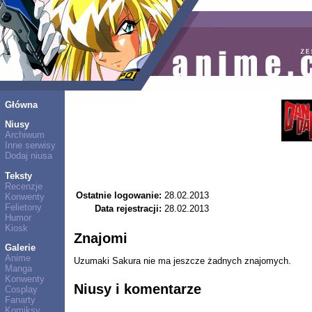
Główna
Niusy
Archiwum
Inne serwisy
Dodaj niusa
Teksty
Recenzje
Ostatnie logowanie:
28.02.2013
Konwenty
Felietony
Data rejestracji:
28.02.2013
Humor
Kiosk
Znajomi
Galerie
Anime
Uzumaki Sakura nie ma jeszcze żadnych znajomych.
Manga
Konwenty
Niusy i komentarze
Cosplay
Fanarty
Komiksy