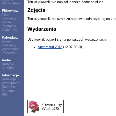
Ten użytkownik nie napisał jeszcze żadnego niusa.
Wydarzenia
Zdjęcia
Plikownia
Nihon
Konwenty
Ten użytkownik nie uznał za stosowne odnaleźć się na ża
Media
Teledyski
Wydarzenia
Zwiastuny
Kalendarz
Użytkownik pojawił się na poniższych wydarzeniach:
Rynek
Konwenty
Animatsuri 2013
(12.07.2013)
Wydarzenia
Telewizja
Radio
Audycje
Muzyka
Informacje
Redakcja
Współpraca
Reklama
Mecenat
IRC