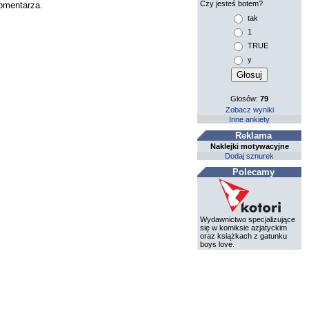
Czy jesteś botem?
komentarza.
tak
1
TRUE
y
Głosów:
79
Zobacz wyniki
Inne ankiety
Reklama
Naklejki motywacyjne
Dodaj sznurek
Polecamy
Wydawnictwo specjalizujące
się w komiksie azjatyckim
oraz książkach z gatunku
boys love.