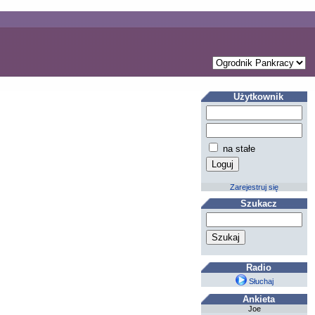
Użytkownik
na stałe
Zarejestruj się
Szukacz
Radio
Słuchaj
Ankieta
Joe