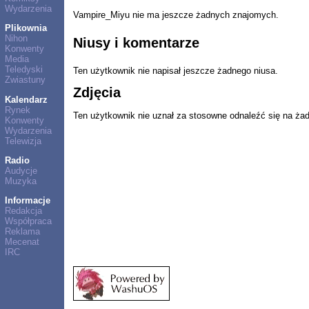
Wydarzenia
Vampire_Miyu nie ma jeszcze żadnych znajomych.
Plikownia
Nihon
Niusy i komentarze
Konwenty
Media
Teledyski
Ten użytkownik nie napisał jeszcze żadnego niusa.
Zwiastuny
Zdjęcia
Kalendarz
Rynek
Ten użytkownik nie uznał za stosowne odnaleźć się na ża
Konwenty
Wydarzenia
Telewizja
Radio
Audycje
Muzyka
Informacje
Redakcja
Współpraca
Reklama
Mecenat
IRC