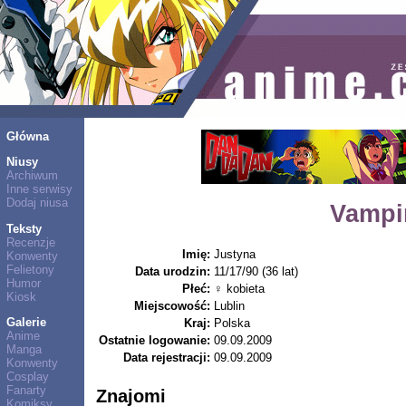
Główna
Niusy
Archiwum
Inne serwisy
Dodaj niusa
Vampi
Teksty
Recenzje
Imię:
Justyna
Konwenty
Felietony
Data urodzin:
11/17/90 (36 lat)
Humor
Płeć:
♀ kobieta
Kiosk
Miejscowość:
Lublin
Galerie
Kraj:
Polska
Anime
Ostatnie logowanie:
09.09.2009
Manga
Data rejestracji:
09.09.2009
Konwenty
Cosplay
Fanarty
Znajomi
Komiksy