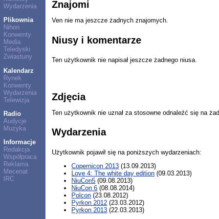
Znajomi
Wydarzenia
Plikownia
Ven nie ma jeszcze żadnych znajomych.
Nihon
Konwenty
Niusy i komentarze
Media
Teledyski
Zwiastuny
Ten użytkownik nie napisał jeszcze żadnego niusa.
Kalendarz
Rynek
Konwenty
Wydarzenia
Zdjęcia
Telewizja
Ten użytkownik nie uznał za stosowne odnaleźć się na ża
Radio
Audycje
Muzyka
Wydarzenia
Informacje
Redakcja
Użytkownik pojawił się na poniższych wydarzeniach:
Współpraca
Reklama
Copernicon 2013
(13.09.2013)
Mecenat
Love 4: The white day edition
(09.03.2013)
IRC
NiuCon5
(09.08.2013)
NiuCon 6
(08.08.2014)
Polcon
(23.08.2012)
Pyrkon 2012
(23.03.2012)
Pyrkon 2013
(22.03.2013)