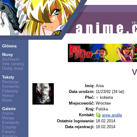
Główna
Niusy
Archiwum
Inne serwisy
Dodaj niusa
V
Teksty
Recenzje
Imię:
Ania
Konwenty
Felietony
Data urodzin:
11/23/92 (34 lat)
Humor
Płeć:
♀ kobieta
Kiosk
Miejscowość:
Wrocław
Galerie
Kraj:
Polska
Anime
Kontakt:
anne.andile
Manga
Ostatnie logowanie:
18.02.2014
Konwenty
Data rejestracji:
18.02.2014
Cosplay
Fanarty
Komiksy