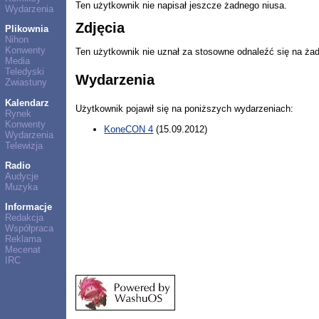
Ten użytkownik nie napisał jeszcze żadnego niusa.
Wydarzenia
Zdjęcia
Plikownia
Nihon
Konwenty
Ten użytkownik nie uznał za stosowne odnaleźć się na ża
Media
Teledyski
Wydarzenia
Zwiastuny
Kalendarz
Użytkownik pojawił się na poniższych wydarzeniach:
Rynek
Konwenty
KoneCON 4
(15.09.2012)
Wydarzenia
Telewizja
Radio
Audycje
Muzyka
Informacje
Redakcja
Współpraca
Reklama
Mecenat
IRC