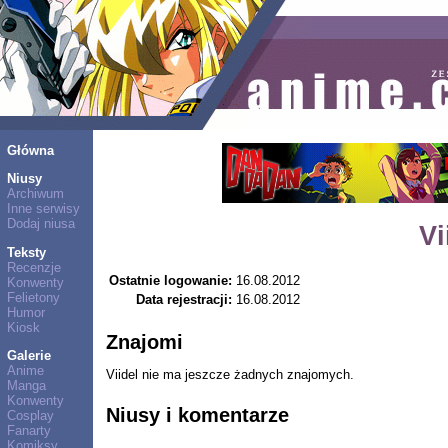
Główna
Niusy
Archiwum
Inne serwisy
Dodaj niusa
Vi
Teksty
Recenzje
Ostatnie logowanie:
16.08.2012
Konwenty
Felietony
Data rejestracji:
16.08.2012
Humor
Kiosk
Znajomi
Galerie
Anime
Viidel nie ma jeszcze żadnych znajomych.
Manga
Konwenty
Niusy i komentarze
Cosplay
Fanarty
Komiksy