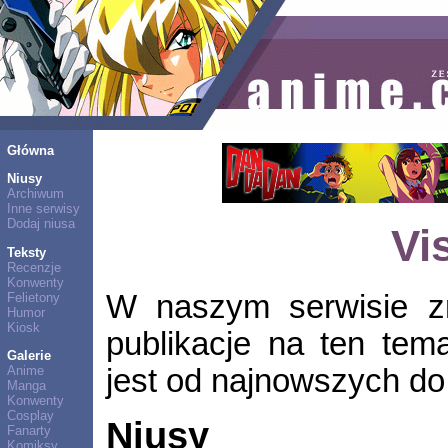
Główna
Niusy
Archiwum
Inne serwisy
Dodaj niusa
Vi
Teksty
Recenzje
Konwenty
W naszym serwisie zn
Felietony
Humor
Kiosk
publikacje na ten tem
Galerie
jest od najnowszych do 
Anime
Manga
Konwenty
Cosplay
Niusy
Fanarty
Komiksy