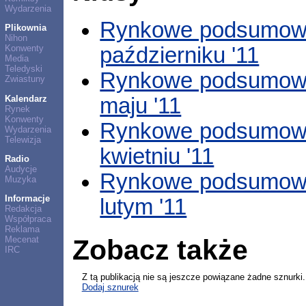
Wydarzenia
Rynkowe podsumowa
Plikownia
Nihon
październiku '11
Konwenty
Media
Teledyski
Rynkowe podsumowa
Zwiastuny
Kalendarz
maju '11
Rynek
Konwenty
Rynkowe podsumowa
Wydarzenia
Telewizja
kwietniu '11
Radio
Audycje
Rynkowe podsumowa
Muzyka
Informacje
lutym '11
Redakcja
Współpraca
Reklama
Zobacz także
Mecenat
IRC
Z tą publikacją nie są jeszcze powiązane żadne sznurki.
Dodaj sznurek