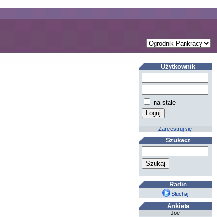
Użytkownik
na stałe
Zarejestruj się
Szukacz
Radio
Słuchaj
Ankieta
Joe