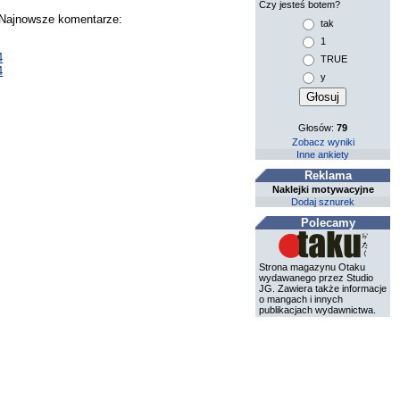
Czy jesteś botem?
. Najnowsze komentarze:
tak
1
4
TRUE
4
y
Głosów:
79
Zobacz wyniki
Inne ankiety
Reklama
Naklejki motywacyjne
Dodaj sznurek
Polecamy
Strona magazynu Otaku
wydawanego przez Studio
JG. Zawiera także informacje
o mangach i innych
publikacjach wydawnictwa.