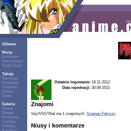
Główna
Niusy
Archiwum
Inne serwisy
Dodaj niusa
Teksty
Recenzje
Ostatnie logowanie:
18.11.2012
Konwenty
Felietony
Data rejestracji:
30.09.2011
Humor
Kiosk
Znajomi
Galerie
Anime
Manga
Voy/SSG^Dial ma 1 znajomych:
Szaman Fetyszy
Konwenty
Cosplay
Niusy i komentarze
Fanarty
Komiksy