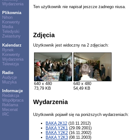
Wydarzenia
Ten użytkownik nie napisał jeszcze żadnego niusa.
Plikownia
Nihon
Konwenty
Media
Teledyski
Zdjęcia
Zwiastuny
Kalendarz
Użytkownik jest widoczny na 2 zdjęciach:
Rynek
Konwenty
Wydarzenia
Telewizja
Radio
Audycje
Muzyka
640 x 480
640 x 480
73,79 KB
54,49 KB
Informacje
Redakcja
Współpraca
Wydarzenia
Reklama
Mecenat
IRC
Użytkownik pojawił się na poniższych wydarzeniach:
BAKA 2K12
(10.11.2012)
BAKA Y2K1
(29.09.2001)
BAKA Y2K2
(16.11.2002)
BAKA Y2K3
(08.11.2003)