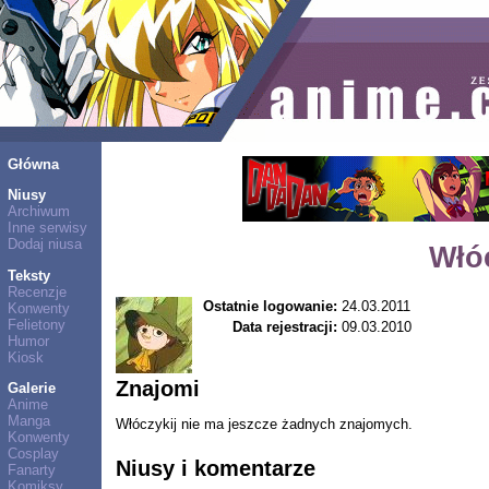
Główna
Niusy
Archiwum
Inne serwisy
Dodaj niusa
Włó
Teksty
Recenzje
Ostatnie logowanie:
24.03.2011
Konwenty
Felietony
Data rejestracji:
09.03.2010
Humor
Kiosk
Znajomi
Galerie
Anime
Manga
Włóczykij nie ma jeszcze żadnych znajomych.
Konwenty
Cosplay
Niusy i komentarze
Fanarty
Komiksy