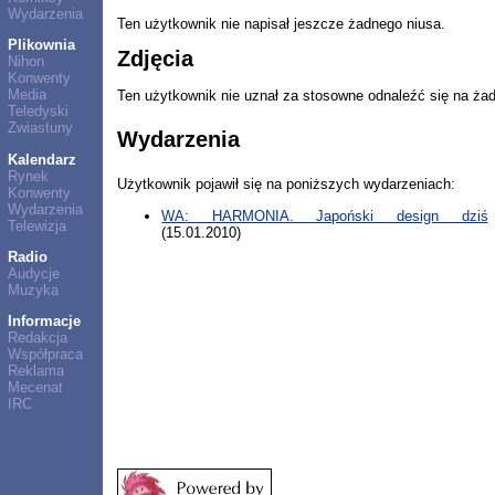
Wydarzenia
Ten użytkownik nie napisał jeszcze żadnego niusa.
Plikownia
Zdjęcia
Nihon
Konwenty
Media
Ten użytkownik nie uznał za stosowne odnaleźć się na ża
Teledyski
Zwiastuny
Wydarzenia
Kalendarz
Rynek
Użytkownik pojawił się na poniższych wydarzeniach:
Konwenty
Wydarzenia
WA: HARMONIA. Japoński design dziś
Telewizja
(15.01.2010)
Radio
Audycje
Muzyka
Informacje
Redakcja
Współpraca
Reklama
Mecenat
IRC