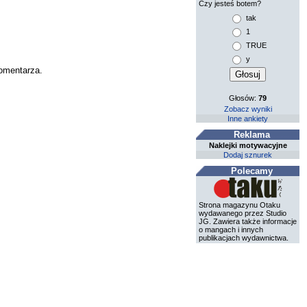
Czy jesteś botem?
tak
1
TRUE
y
komentarza.
Głosów:
79
Zobacz wyniki
Inne ankiety
Reklama
Naklejki motywacyjne
Dodaj sznurek
Polecamy
Strona magazynu Otaku
wydawanego przez Studio
JG. Zawiera także informacje
o mangach i innych
publikacjach wydawnictwa.