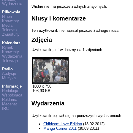
Wydarzenia
Wishie nie ma jeszcze żadnych znajomych.
Plikownia
Nihon
Niusy i komentarze
Konwenty
Media
Teledyski
Ten użytkownik nie napisał jeszcze żadnego niusa.
Zwiastuny
Zdjęcia
Kalendarz
Rynek
Użytkownik jest widoczny na 1 zdjęciach:
Konwenty
Wydarzenia
Telewizja
Radio
Audycje
Muzyka
1000 x 750
Informacje
108,93 KB
Redakcja
Współpraca
Reklama
Wydarzenia
Mecenat
IRC
Użytkownik pojawił się na poniższych wydarzeniach:
Chibicon: Love Edition
(18.02.2012)
Manga Corner 2011
(30.09.2011)