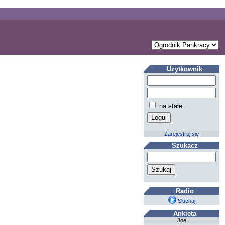
Użytkownik
na stałe
Zarejestruj się
Szukacz
Radio
Słuchaj
Ankieta
Joe