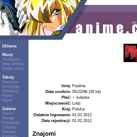
Główna
Niusy
Archiwum
Inne serwisy
Dodaj niusa
Teksty
Recenzje
Imię:
Paulina
Konwenty
Felietony
Data urodzin:
05/22/96 (30 lat)
Humor
Płeć:
♀ kobieta
Kiosk
Miejscowość:
Lodz
Galerie
Kraj:
Polska
Anime
Ostatnie logowanie:
01.02.2012
Manga
Data rejestracji:
01.02.2012
Konwenty
Cosplay
Fanarty
Znajomi
Komiksy