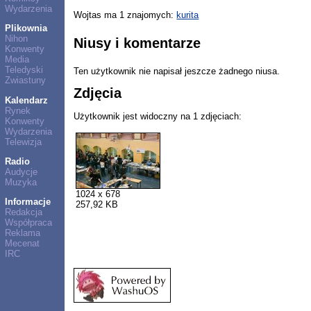
Wydarzenia
Wojtas ma 1 znajomych:
kurita
Plikownia
Nihon
Niusy i komentarze
Konwenty
Media
Teledyski
Ten użytkownik nie napisał jeszcze żadnego niusa.
Zwiastuny
Zdjęcia
Kalendarz
Rynek
Użytkownik jest widoczny na 1 zdjęciach:
Konwenty
Wydarzenia
Telewizja
Radio
Audycje
Muzyka
1024 x 678
Informacje
257,92 KB
Redakcja
Współpraca
Reklama
Mecenat
IRC