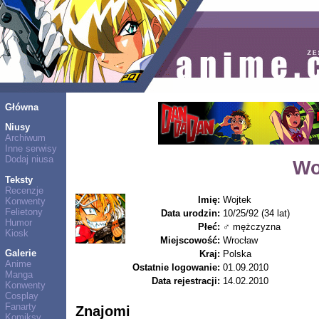
Główna
Niusy
Archiwum
Inne serwisy
Dodaj niusa
Wo
Teksty
Recenzje
Imię:
Wojtek
Konwenty
Felietony
Data urodzin:
10/25/92 (34 lat)
Humor
Płeć:
♂ mężczyzna
Kiosk
Miejscowość:
Wrocław
Galerie
Kraj:
Polska
Anime
Ostatnie logowanie:
01.09.2010
Manga
Data rejestracji:
14.02.2010
Konwenty
Cosplay
Fanarty
Znajomi
Komiksy