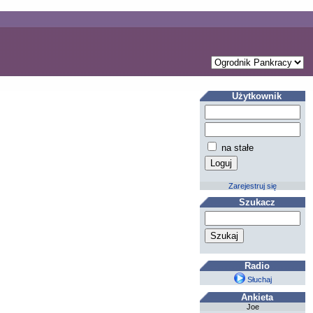
Użytkownik
na stałe
Zarejestruj się
Szukacz
Radio
Słuchaj
Ankieta
Joe