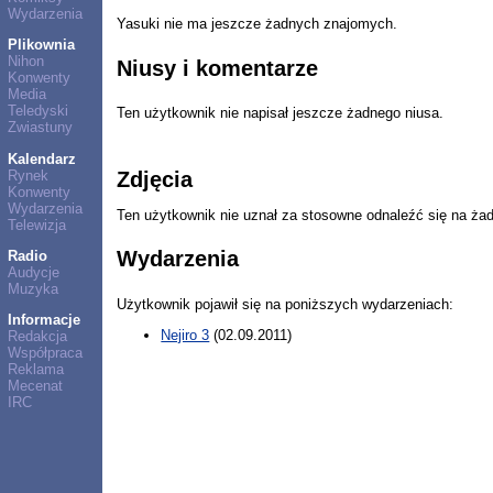
Wydarzenia
Yasuki nie ma jeszcze żadnych znajomych.
Plikownia
Nihon
Niusy i komentarze
Konwenty
Media
Teledyski
Ten użytkownik nie napisał jeszcze żadnego niusa.
Zwiastuny
Kalendarz
Rynek
Zdjęcia
Konwenty
Wydarzenia
Ten użytkownik nie uznał za stosowne odnaleźć się na ża
Telewizja
Wydarzenia
Radio
Audycje
Muzyka
Użytkownik pojawił się na poniższych wydarzeniach:
Informacje
Nejiro 3
(02.09.2011)
Redakcja
Współpraca
Reklama
Mecenat
IRC