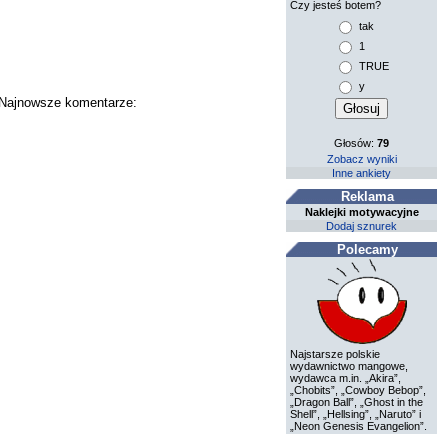
Czy jesteś botem?
tak
1
TRUE
y
. Najnowsze komentarze:
Głosów:
79
Zobacz wyniki
Inne ankiety
Reklama
Naklejki motywacyjne
Dodaj sznurek
Polecamy
Najstarsze polskie
wydawnictwo mangowe,
wydawca m.in. „Akira”,
„Chobits”, „Cowboy Bebop”,
„Dragon Ball”, „Ghost in the
Shell”, „Hellsing”, „Naruto” i
„Neon Genesis Evangelion”.