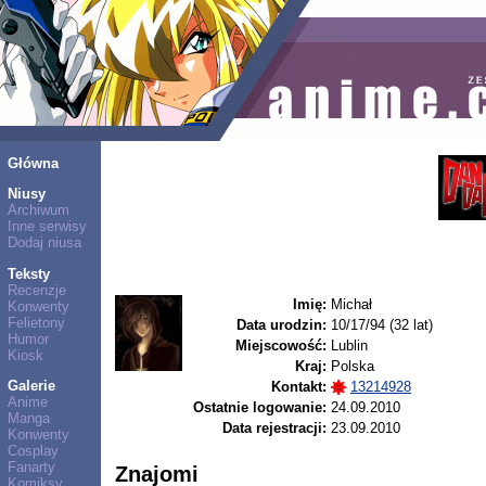
Główna
Niusy
Archiwum
Inne serwisy
Dodaj niusa
Teksty
Recenzje
Imię:
Michał
Konwenty
Felietony
Data urodzin:
10/17/94 (32 lat)
Humor
Miejscowość:
Lublin
Kiosk
Kraj:
Polska
Galerie
Kontakt:
13214928
Anime
Ostatnie logowanie:
24.09.2010
Manga
Data rejestracji:
23.09.2010
Konwenty
Cosplay
Fanarty
Znajomi
Komiksy