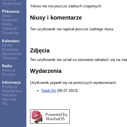
Wydarzenia
Yokioo nie ma jeszcze żadnych znajomych.
Plikownia
Nihon
Niusy i komentarze
Konwenty
Media
Teledyski
Ten użytkownik nie napisał jeszcze żadnego niusa.
Zwiastuny
Kalendarz
Rynek
Konwenty
Zdjęcia
Wydarzenia
Telewizja
Ten użytkownik nie uznał za stosowne odnaleźć się na ża
Radio
Wydarzenia
Audycje
Muzyka
Informacje
Użytkownik pojawił się na poniższych wydarzeniach:
Redakcja
Geek-On
(06.07.2013)
Współpraca
Reklama
Mecenat
IRC