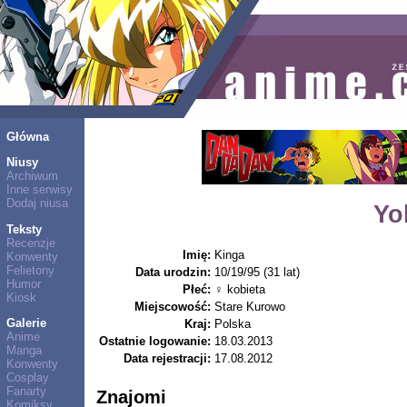
Główna
Niusy
Archiwum
Inne serwisy
Dodaj niusa
Yo
Teksty
Recenzje
Imię:
Kinga
Konwenty
Felietony
Data urodzin:
10/19/95 (31 lat)
Humor
Płeć:
♀ kobieta
Kiosk
Miejscowość:
Stare Kurowo
Galerie
Kraj:
Polska
Anime
Ostatnie logowanie:
18.03.2013
Manga
Data rejestracji:
17.08.2012
Konwenty
Cosplay
Fanarty
Znajomi
Komiksy