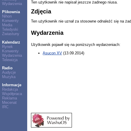
Ten użytkownik nie napisał jeszcze żadnego niusa.
Wydarzenia
Zdjęcia
Plikownia
Nihon
Konwenty
Ten użytkownik nie uznał za stosowne odnaleźć się na ża
Media
Teledyski
Wydarzenia
Zwiastuny
Kalendarz
Użytkownik pojawił się na poniższych wydarzeniach:
Rynek
Konwenty
Asucon XV
(13.09.2014)
Wydarzenia
Telewizja
Radio
Audycje
Muzyka
Informacje
Redakcja
Współpraca
Reklama
Mecenat
IRC