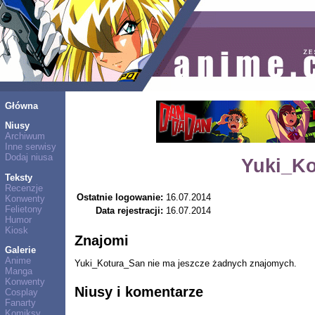
Główna
Niusy
Archiwum
Inne serwisy
Dodaj niusa
Yuki_Ko
Teksty
Recenzje
Ostatnie logowanie:
16.07.2014
Konwenty
Felietony
Data rejestracji:
16.07.2014
Humor
Kiosk
Znajomi
Galerie
Anime
Yuki_Kotura_San nie ma jeszcze żadnych znajomych.
Manga
Konwenty
Niusy i komentarze
Cosplay
Fanarty
Komiksy