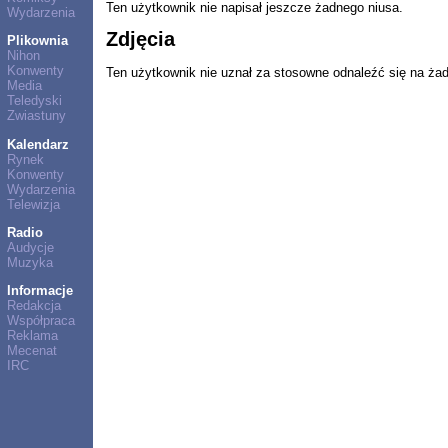
Ten użytkownik nie napisał jeszcze żadnego niusa.
Wydarzenia
Zdjęcia
Plikownia
Nihon
Konwenty
Ten użytkownik nie uznał za stosowne odnaleźć się na ża
Media
Teledyski
Zwiastuny
Kalendarz
Rynek
Konwenty
Wydarzenia
Telewizja
Radio
Audycje
Muzyka
Informacje
Redakcja
Współpraca
Reklama
Mecenat
IRC