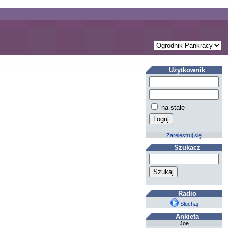
Użytkownik
na stałe
Zarejestruj się
Szukacz
Radio
Słuchaj
Ankieta
Joe