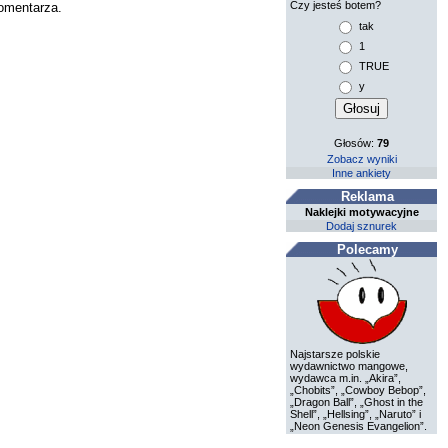
Czy jesteś botem?
komentarza.
tak
1
TRUE
y
Głosów:
79
Zobacz wyniki
Inne ankiety
Reklama
Naklejki motywacyjne
Dodaj sznurek
Polecamy
Najstarsze polskie
wydawnictwo mangowe,
wydawca m.in. „Akira”,
„Chobits”, „Cowboy Bebop”,
„Dragon Ball”, „Ghost in the
Shell”, „Hellsing”, „Naruto” i
„Neon Genesis Evangelion”.