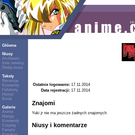
Główna
Niusy
Archiwum
Inne serwisy
Dodaj niusa
Teksty
Recenzje
Ostatnie logowanie:
17.11.2014
Konwenty
Felietony
Data rejestracji:
17.11.2014
Humor
Kiosk
Znajomi
Galerie
Anime
Yuki jr nie ma jeszcze żadnych znajomych.
Manga
Konwenty
Niusy i komentarze
Cosplay
Fanarty
Komiksy