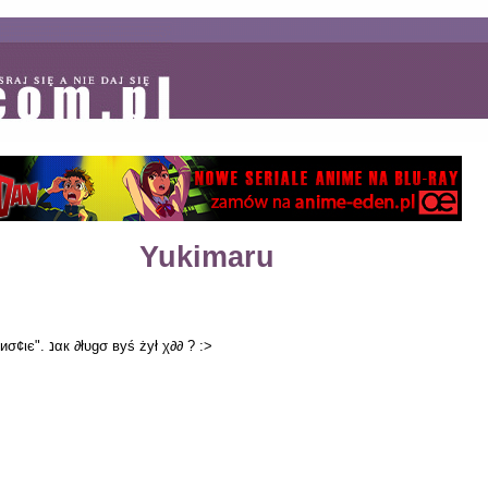
Yukimaru
ωуσвяαź ѕσвιє, żє кαż∂у ∂σѕтαנє ρσ "∂єαтн иσ¢ιє". נαк ∂łυgσ вуś żуł χ∂∂ ? :>