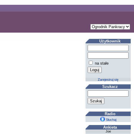
Użytkownik
na stałe
Zarejestruj się
Szukacz
Radio
Słuchaj
Ankieta
Joe