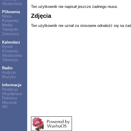
Wydarzenia
Ten użytkownik nie napisał jeszcze żadnego niusa.
Plikownia
Zdjęcia
Nihon
Konwenty
Media
Ten użytkownik nie uznał za stosowne odnaleźć się na ża
Teledyski
Zwiastuny
Kalendarz
Rynek
Konwenty
Wydarzenia
Telewizja
Radio
Audycje
Muzyka
Informacje
Redakcja
Współpraca
Reklama
Mecenat
IRC