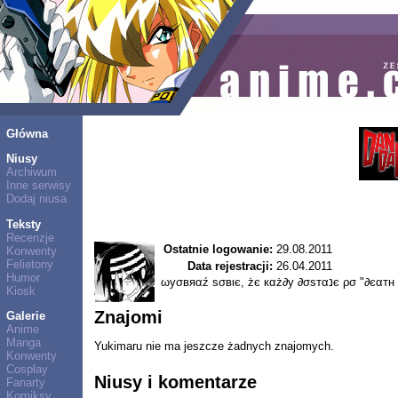
Główna
Niusy
Archiwum
Inne serwisy
Dodaj niusa
Teksty
Recenzje
Ostatnie logowanie:
29.08.2011
Konwenty
Felietony
Data rejestracji:
26.04.2011
Humor
Kiosk
Znajomi
Galerie
Anime
Manga
Yukimaru nie ma jeszcze żadnych znajomych.
Konwenty
Cosplay
Niusy i komentarze
Fanarty
Komiksy