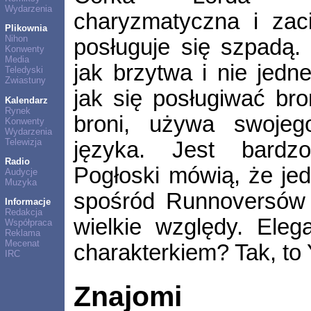
Wydarzenia
charyzmatyczna i zaci
Plikownia
Nihon
posługuje się szpadą.
Konwenty
Media
jak brzytwa i nie jedn
Teledyski
Zwiastuny
jak się posługiwać bro
Kalendarz
Rynek
broni, używa swojeg
Konwenty
Wydarzenia
Telewizja
języka. Jest bardzo 
Radio
Pogłoski mówią, że jed
Audycje
Muzyka
spośród Runnoversów 
Informacje
Redakcja
wielkie względy. Eleg
Współpraca
Reklama
Mecenat
charakterkiem? Tak, to 
IRC
Znajomi