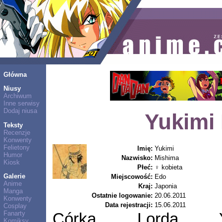
Główna
Niusy
Archiwum
Inne serwisy
Dodaj niusa
Yukimi
Teksty
Recenzje
Konwenty
Felietony
Imię:
Yukimi
Humor
Nazwisko:
Mishima
Kiosk
Płeć:
♀ kobieta
Galerie
Miejscowość:
Edo
Anime
Kraj:
Japonia
Manga
Ostatnie logowanie:
20.06.2011
Konwenty
Data rejestracji:
15.06.2011
Cosplay
Fanarty
Córka Lorda Ya
Komiksy