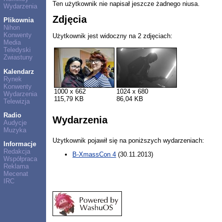
Ten użytkownik nie napisał jeszcze żadnego niusa.
Wydarzenia
Zdjęcia
Plikownia
Nihon
Konwenty
Użytkownik jest widoczny na 2 zdjęciach:
Media
Teledyski
Zwiastuny
Kalendarz
Rynek
Konwenty
1000 x 662
1024 x 680
Wydarzenia
115,79 KB
86,04 KB
Telewizja
Radio
Wydarzenia
Audycje
Muzyka
Użytkownik pojawił się na poniższych wydarzeniach:
Informacje
Redakcja
B-XmassCon 4
(30.11.2013)
Współpraca
Reklama
Mecenat
IRC