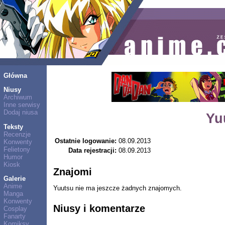
Główna
Niusy
Archiwum
Inne serwisy
Dodaj niusa
Yu
Teksty
Recenzje
Ostatnie logowanie:
08.09.2013
Konwenty
Felietony
Data rejestracji:
08.09.2013
Humor
Kiosk
Znajomi
Galerie
Anime
Yuutsu nie ma jeszcze żadnych znajomych.
Manga
Konwenty
Niusy i komentarze
Cosplay
Fanarty
Komiksy