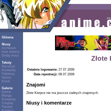
Główna
Niusy
Archiwum
Inne serwisy
Dodaj niusa
Złote
Teksty
Recenzje
Ostatnie logowanie:
27.07.2009
Konwenty
Felietony
Data rejestracji:
08.07.2009
Humor
Kiosk
Znajomi
Galerie
Anime
Złote Kierpce nie ma jeszcze żadnych znajomych.
Manga
Konwenty
Niusy i komentarze
Cosplay
Fanarty
Komiksy