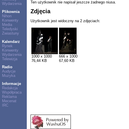
Ten użytkownik nie napisał jeszcze żadnego niusa.
Wydarzenia
Zdjęcia
Plikownia
Nihon
Konwenty
Użytkownik jest widoczny na 2 zdjęciach:
Media
Teledyski
Zwiastuny
Kalendarz
Rynek
Konwenty
Wydarzenia
1000 x 1000
666 x 1000
Telewizja
76,44 KB
67,60 KB
Radio
Audycje
Muzyka
Informacje
Redakcja
Współpraca
Reklama
Mecenat
IRC