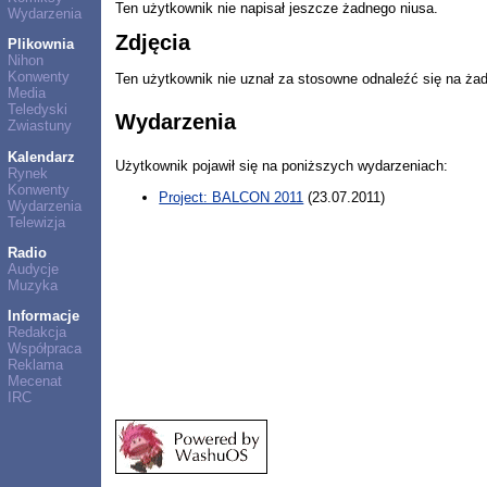
Ten użytkownik nie napisał jeszcze żadnego niusa.
Wydarzenia
Zdjęcia
Plikownia
Nihon
Konwenty
Ten użytkownik nie uznał za stosowne odnaleźć się na ża
Media
Teledyski
Wydarzenia
Zwiastuny
Kalendarz
Użytkownik pojawił się na poniższych wydarzeniach:
Rynek
Konwenty
Project: BALCON 2011
(23.07.2011)
Wydarzenia
Telewizja
Radio
Audycje
Muzyka
Informacje
Redakcja
Współpraca
Reklama
Mecenat
IRC