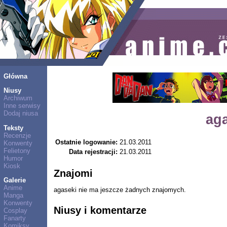
Główna
Niusy
Archiwum
Inne serwisy
Dodaj niusa
ag
Teksty
Recenzje
Ostatnie logowanie:
21.03.2011
Konwenty
Felietony
Data rejestracji:
21.03.2011
Humor
Kiosk
Znajomi
Galerie
Anime
agaseki nie ma jeszcze żadnych znajomych.
Manga
Konwenty
Niusy i komentarze
Cosplay
Fanarty
Komiksy