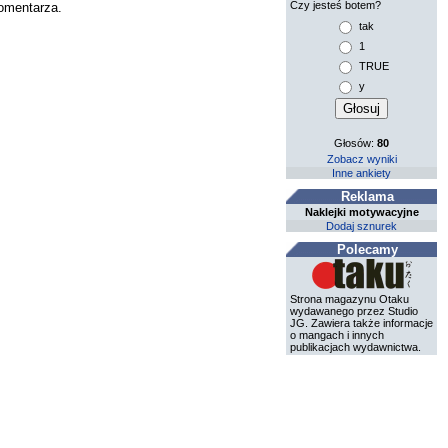
Czy jesteś botem?
komentarza.
tak
1
TRUE
y
Głosów:
80
Zobacz wyniki
Inne ankiety
Reklama
Naklejki motywacyjne
Dodaj sznurek
Polecamy
Strona magazynu Otaku
wydawanego przez Studio
JG. Zawiera także informacje
o mangach i innych
publikacjach wydawnictwa.