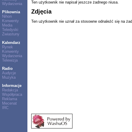
Ten użytkownik nie napisał jeszcze żadnego niusa.
Wydarzenia
Zdjęcia
Plikownia
Nihon
Konwenty
Ten użytkownik nie uznał za stosowne odnaleźć się na ża
Media
Teledyski
Zwiastuny
Kalendarz
Rynek
Konwenty
Wydarzenia
Telewizja
Radio
Audycje
Muzyka
Informacje
Redakcja
Współpraca
Reklama
Mecenat
IRC