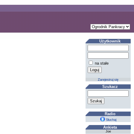
Użytkownik
na stałe
Zarejestruj się
Szukacz
Radio
Słuchaj
Ankieta
Joe