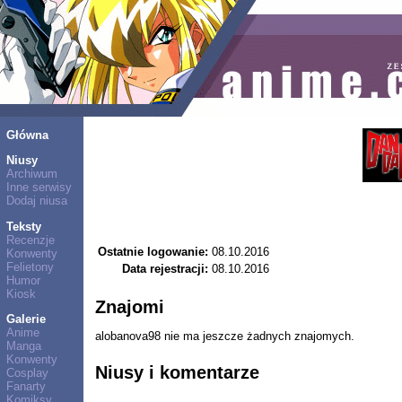
Główna
Niusy
Archiwum
Inne serwisy
Dodaj niusa
Teksty
Recenzje
Ostatnie logowanie:
08.10.2016
Konwenty
Felietony
Data rejestracji:
08.10.2016
Humor
Kiosk
Znajomi
Galerie
Anime
alobanova98 nie ma jeszcze żadnych znajomych.
Manga
Konwenty
Niusy i komentarze
Cosplay
Fanarty
Komiksy