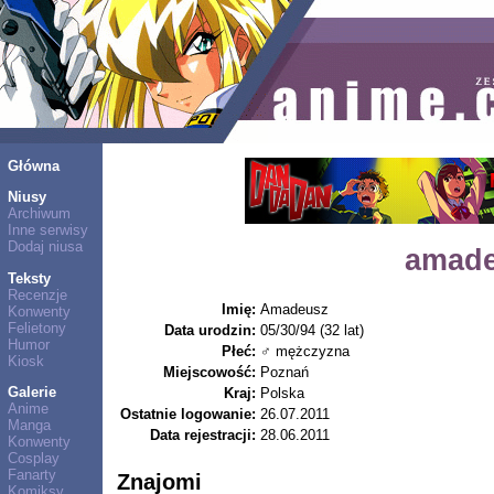
Główna
Niusy
Archiwum
Inne serwisy
Dodaj niusa
amade
Teksty
Recenzje
Imię:
Amadeusz
Konwenty
Felietony
Data urodzin:
05/30/94 (32 lat)
Humor
Płeć:
♂ mężczyzna
Kiosk
Miejscowość:
Poznań
Galerie
Kraj:
Polska
Anime
Ostatnie logowanie:
26.07.2011
Manga
Data rejestracji:
28.06.2011
Konwenty
Cosplay
Fanarty
Znajomi
Komiksy