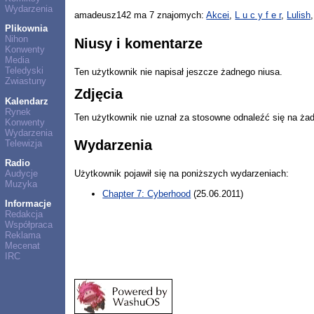
Wydarzenia
amadeusz142 ma 7 znajomych:
Akcei
,
L u c y f e r
,
Lulish
Plikownia
Nihon
Niusy i komentarze
Konwenty
Media
Teledyski
Ten użytkownik nie napisał jeszcze żadnego niusa.
Zwiastuny
Zdjęcia
Kalendarz
Rynek
Ten użytkownik nie uznał za stosowne odnaleźć się na ża
Konwenty
Wydarzenia
Wydarzenia
Telewizja
Radio
Audycje
Użytkownik pojawił się na poniższych wydarzeniach:
Muzyka
Chapter 7: Cyberhood
(25.06.2011)
Informacje
Redakcja
Współpraca
Reklama
Mecenat
IRC