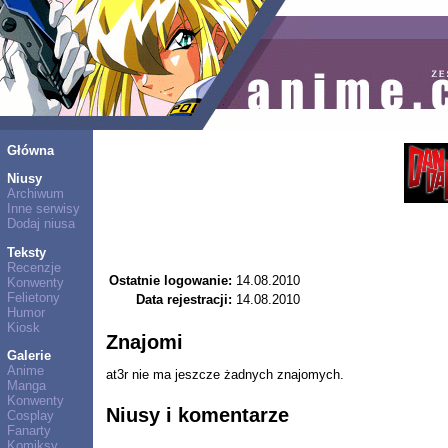
Główna
Niusy
Archiwum
Inne serwisy
Dodaj niusa
Teksty
Recenzje
Ostatnie logowanie:
14.08.2010
Konwenty
Felietony
Data rejestracji:
14.08.2010
Humor
Kiosk
Znajomi
Galerie
Anime
at3r nie ma jeszcze żadnych znajomych.
Manga
Konwenty
Niusy i komentarze
Cosplay
Fanarty
Komiksy