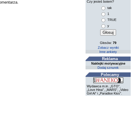
Czy jesteś botem?
komentarza.
tak
1
TRUE
y
Głosów:
79
Zobacz wyniki
Inne ankiety
Reklama
Naklejki motywacyjne
Dodaj sznurek
Polecamy
Wydawca m.in. „GTO”,
„Love Hina”, „MARS”, „Video
Girl Ai” i „Paradise Kiss”.