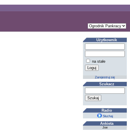
Użytkownik
na stałe
Zarejestruj się
Szukacz
Radio
Słuchaj
Ankieta
Joe