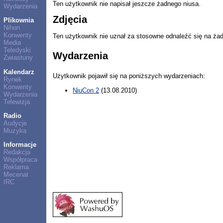
Ten użytkownik nie napisał jeszcze żadnego niusa.
Wydarzenia
Zdjęcia
Plikownia
Nihon
Konwenty
Ten użytkownik nie uznał za stosowne odnaleźć się na ża
Media
Teledyski
Wydarzenia
Zwiastuny
Kalendarz
Użytkownik pojawił się na poniższych wydarzeniach:
Rynek
Konwenty
NiuCon 2
(13.08.2010)
Wydarzenia
Telewizja
Radio
Audycje
Muzyka
Informacje
Redakcja
Współpraca
Reklama
Mecenat
IRC