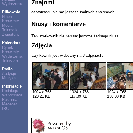
Znajomi
Wydarzenia
Plikownia
azotansodu nie ma jeszcze żadnych znajomych.
Nihon
Konwenty
Niusy i komentarze
Media
Teledyski
Zwiastuny
Ten użytkownik nie napisał jeszcze żadnego niusa.
Kalendarz
Zdjęcia
Rynek
Konwenty
Użytkownik jest widoczny na 3 zdjęciach:
Wydarzenia
Telewizja
Radio
Audycje
Muzyka
Informacje
Redakcja
1024 x 768
1024 x 768
1024 x 768
Współpraca
120,21 KB
117,89 KB
150,33 KB
Reklama
Mecenat
IRC