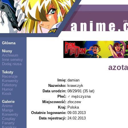
Główna
Niusy
Archiwum
Inne serwisy
Dodaj niusa
azot
Teksty
Recenzje
Imię:
damian
Konwenty
Felietony
Nazwisko:
krawczyk
Humor
Data urodzin:
08/29/91 (35 lat)
Kiosk
Płeć:
♂ mężczyzna
Galerie
Miejscowość:
złoczew
Anime
Kraj:
Polska
Manga
Ostatnie logowanie:
09.03.2013
Konwenty
Data rejestracji:
24.02.2013
Cosplay
Fanarty
Komiksy