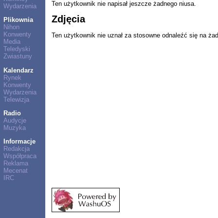
Ten użytkownik nie napisał jeszcze żadnego niusa.
Wydarzenia
Zdjęcia
Plikownia
Nihon
Konwenty
Ten użytkownik nie uznał za stosowne odnaleźć się na ża
Media
Teledyski
Zwiastuny
Kalendarz
Rynek
Konwenty
Wydarzenia
Telewizja
Radio
Audycje
Muzyka
Informacje
Redakcja
Współpraca
Reklama
Mecenat
IRC