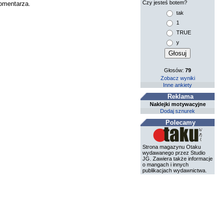
Czy jesteś botem?
komentarza.
tak
1
TRUE
y
Głosów:
79
Zobacz wyniki
Inne ankiety
Reklama
Naklejki motywacyjne
Dodaj sznurek
Polecamy
Strona magazynu Otaku
wydawanego przez Studio
JG. Zawiera także informacje
o mangach i innych
publikacjach wydawnictwa.