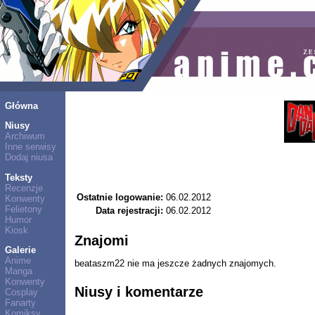
Główna
Niusy
Archiwum
Inne serwisy
Dodaj niusa
Teksty
Recenzje
Ostatnie logowanie:
06.02.2012
Konwenty
Felietony
Data rejestracji:
06.02.2012
Humor
Kiosk
Znajomi
Galerie
Anime
beataszm22 nie ma jeszcze żadnych znajomych.
Manga
Konwenty
Niusy i komentarze
Cosplay
Fanarty
Komiksy