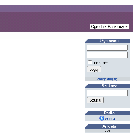
Użytkownik
na stałe
Zarejestruj się
Szukacz
Radio
Słuchaj
Ankieta
Joe