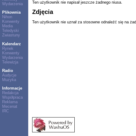
Ten użytkownik nie napisał jeszcze żadnego niusa.
Wydarzenia
Zdjęcia
Plikownia
Nihon
Konwenty
Ten użytkownik nie uznał za stosowne odnaleźć się na ża
Media
Teledyski
Zwiastuny
Kalendarz
Rynek
Konwenty
Wydarzenia
Telewizja
Radio
Audycje
Muzyka
Informacje
Redakcja
Współpraca
Reklama
Mecenat
IRC