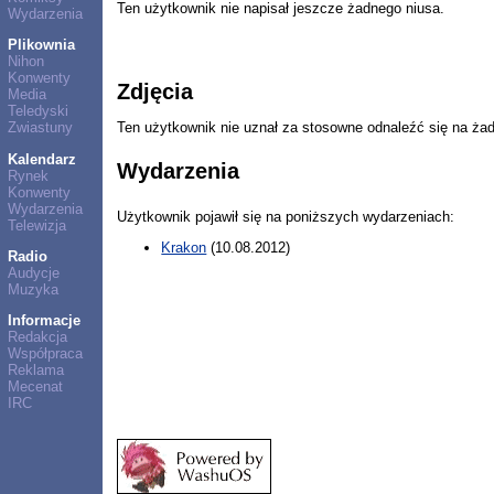
Ten użytkownik nie napisał jeszcze żadnego niusa.
Wydarzenia
Plikownia
Nihon
Konwenty
Zdjęcia
Media
Teledyski
Ten użytkownik nie uznał za stosowne odnaleźć się na ża
Zwiastuny
Kalendarz
Wydarzenia
Rynek
Konwenty
Wydarzenia
Użytkownik pojawił się na poniższych wydarzeniach:
Telewizja
Krakon
(10.08.2012)
Radio
Audycje
Muzyka
Informacje
Redakcja
Współpraca
Reklama
Mecenat
IRC