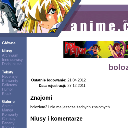
Główna
Niusy
Archiwum
Inne serwisy
Dodaj niusa
bolo
Teksty
Recenzje
Ostatnie logowanie:
21.04.2012
Konwenty
Felietony
Data rejestracji:
27.12.2011
Humor
Kiosk
Znajomi
Galerie
Anime
boloziom21 nie ma jeszcze żadnych znajomych.
Manga
Konwenty
Niusy i komentarze
Cosplay
Fanarty
Komiksy