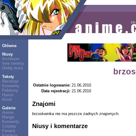
Główna
Niusy
Archiwum
Inne serwisy
Dodaj niusa
brzos
Teksty
Recenzje
Ostatnie logowanie:
21.06.2010
Konwenty
Felietony
Data rejestracji:
21.06.2010
Humor
Kiosk
Znajomi
Galerie
Anime
brzoskwinka nie ma jeszcze żadnych znajomych.
Manga
Konwenty
Niusy i komentarze
Cosplay
Fanarty
Komiksy