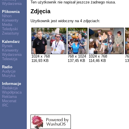
Ten użytkownik nie napisał jeszcze żadnego niusa.
Wydarzenia
Zdjęcia
Plikownia
Nihon
Konwenty
Użytkownik jest widoczny na 4 zdjęciach:
Media
Teledyski
Zwiastuny
Kalendarz
Rynek
Konwenty
Wydarzenia
1024 x 768
768 x 1024
1024 x 768
76
Telewizja
116,93 KB
137,45 KB
114,46 KB
13
Radio
Audycje
Muzyka
Informacje
Redakcja
Współpraca
Reklama
Mecenat
IRC