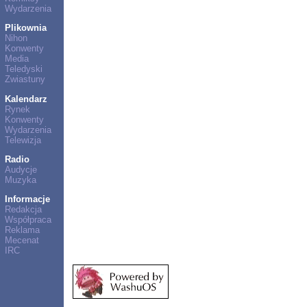
Wydarzenia
Plikownia
Nihon
Konwenty
Media
Teledyski
Zwiastuny
Kalendarz
Rynek
Konwenty
Wydarzenia
Telewizja
Radio
Audycje
Muzyka
Informacje
Redakcja
Współpraca
Reklama
Mecenat
IRC