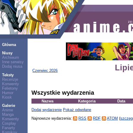
Główna
Niusy
Archiwum
Inne serwisy
Lipi
Dodaj niusa
Czerwiec 2026
Teksty
Recenzje
Konwenty
Felietony
Wszystkie wydarzenia
Humor
Kiosk
Nazwa
Kategoria
Data
Galerie
Dodaj wydarzenie
Pokaż odwołane
Anime
Manga
Najnowsze wydarzenia:
RSS
RDF
ATOM
(
szczeg
Konwenty
Cosplay
Fanarty
Komiksy