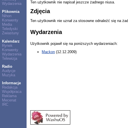
Ten użytkownik nie napisał jeszcze żadnego niusa.
Wydarzenia
Zdjęcia
Plikownia
Nihon
Konwenty
Ten użytkownik nie uznał za stosowne odnaleźć się na ża
Media
Teledyski
Wydarzenia
Zwiastuny
Kalendarz
Użytkownik pojawił się na poniższych wydarzeniach:
Rynek
Konwenty
Mackon
(12.12.2009)
Wydarzenia
Telewizja
Radio
Audycje
Muzyka
Informacje
Redakcja
Współpraca
Reklama
Mecenat
IRC