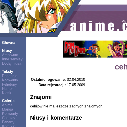
Główna
Niusy
Archiwum
Inne serwisy
Dodaj niusa
ce
Teksty
Recenzje
Ostatnie logowanie:
02.04.2010
Konwenty
Felietony
Data rejestracji:
17.05.2009
Humor
Kiosk
Znajomi
Galerie
Anime
cehijow nie ma jeszcze żadnych znajomych.
Manga
Konwenty
Niusy i komentarze
Cosplay
Fanarty
Komiksy